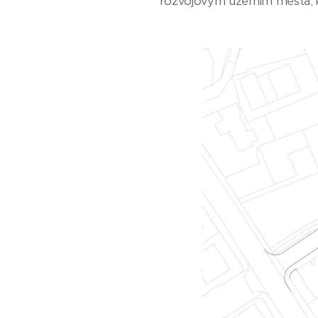
rozvojovým územím města, 