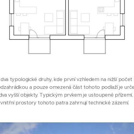
va typologické druhy, kde první vzhledem na nižší počet 
ředzahrádkou a pouze omezená část tohoto podlaží je urče
 dva vyšší objekty. Typickým prvkem je ustoupené přízemí
é vnitřní prostory tohoto patra zahrnují technické zázemí.