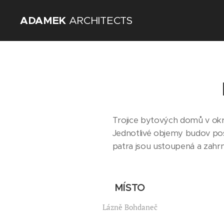
ADAMEK
ARCHITECTS
Trojice bytových domů v okra
Jednotlivé objemy budov post
patra jsou ustoupená a zah
MÍSTO
Lázně Bohdaneč