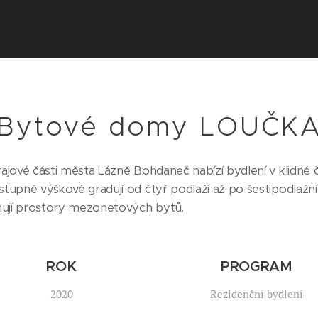
Bytové domy LOUČK
jové části města Lázně Bohdaneč nabízí bydlení v klidné 
upně výškově gradují od čtyř podlaží až po šestipodlažní
rnují prostory mezonetových bytů.
ROK
PROGRAM
2020
Rezidenční bydlení