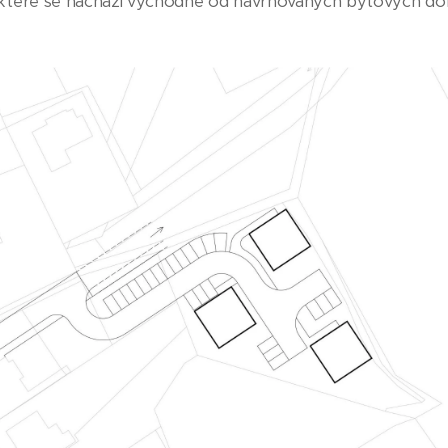
které se nachází východně od navrhovaných bytových 