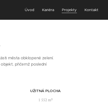
Úvod
Kariéra
Projekty
Kontakt
A
části města obklopené zelení.
 objekt, přičemž poslední
UŽITNÁ PLOCHA
1 552 m²